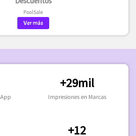
Descuentos
PoolSale
Ver más
+29mil
sApp
Impresiones en Marcas
+12