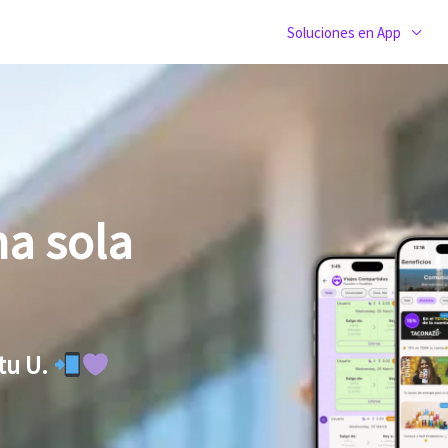
Soluciones en App
na sola
 tu U.