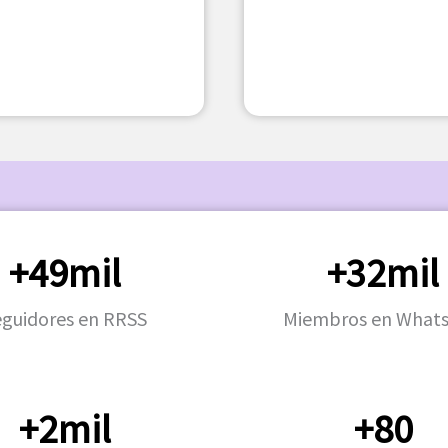
+49mil
+32mil
eguidores en RRSS
Miembros en What
+2mil
+80