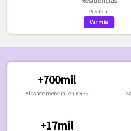
Residencias
PoolRent
Ver más
+700mil
Alcance mensual en RRSS
S
+17mil