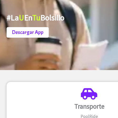
#La
U
En
Tu
Bolsillo
Descargar App
Transporte
PoolRide