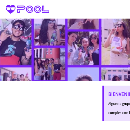
Ir
al
contenido
BIENVENID
Algunos grupos
cumples con 