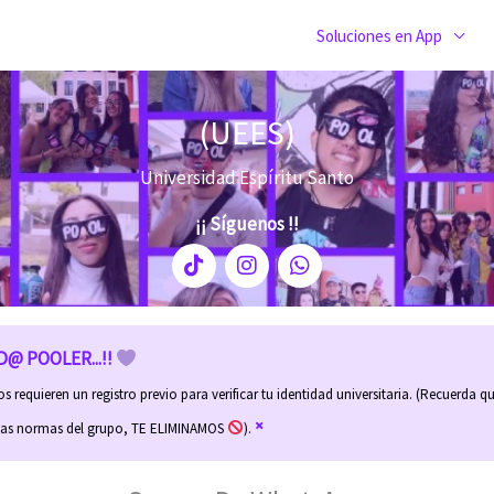
Soluciones en App
(UEES)
Universidad Espíritu Santo
¡¡ Síguenos !!
T
I
W
i
n
h
k
s
a
t
t
t
o
a
s
@ POOLER...!!
k
g
a
r
p
 requieren un registro previo para verificar tu identidad universitaria. (Recuerda qu
a
p
×
m
las normas del grupo, TE ELIMINAMOS
).