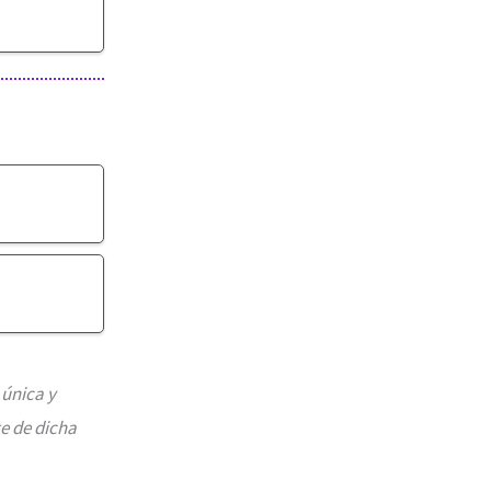
 única y
e de dicha